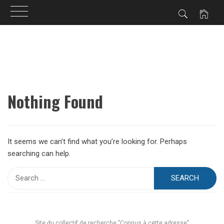
Skip
to
content
Nothing Found
It seems we can’t find what you’re looking for. Perhaps
searching can help.
Search
for:
Site du collectif de recherche "Connus à cette adresse"